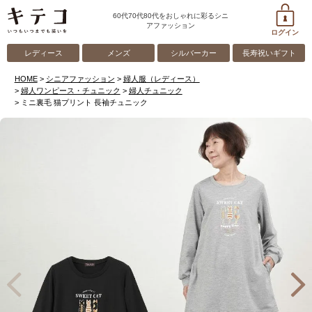
60代70代80代をおしゃれに彩るシニ
アファッション
ログイン
レディース
メンズ
シルバーカー
長寿祝いギフト
HOME
シニアファッション
婦人服（レディース）
婦人ワンピース・チュニック
婦人チュニック
ミニ裏毛 猫プリント 長袖チュニック