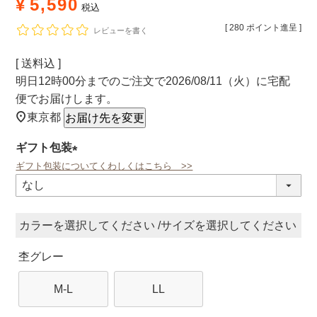
¥
5,590
税込
[
280
ポイント進呈 ]
レビューを書く
送料込
明日
12時00分
までのご注文で
2026/08/11（火）
に
宅配
便
でお届けします。
東京都
お届け先を変更
ギフト包装
ギフト包装についてくわしくはこちら >>
(必
須)
カラー
サイズ
杢グレー
M-L
LL