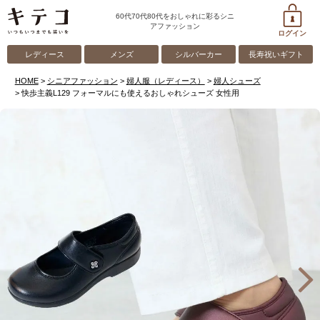
60代70代80代をおしゃれに彩るシニ
アファッション
ログイン
レディース
メンズ
シルバーカー
長寿祝いギフト
HOME
シニアファッション
婦人服（レディース）
婦人シューズ
快歩主義L129 フォーマルにも使えるおしゃれシューズ 女性用