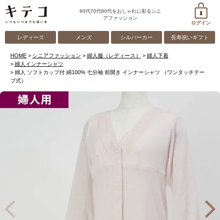
60代70代80代をおしゃれに彩るシニ
アファッション
ログイン
レディース
メンズ
シルバーカー
長寿祝いギフト
HOME
シニアファッション
婦人服（レディース）
婦人下着
婦人インナーシャツ
婦人 ソフトカップ付 綿100% 七分袖 前開き インナーシャツ （ワンタッチテー
プ式）