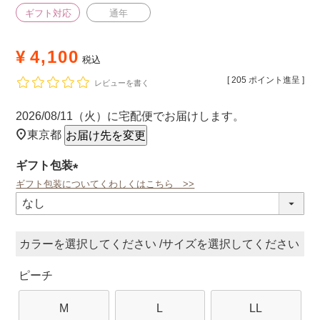
ギフト対応
通年
¥
4,100
税込
[
205
ポイント進呈 ]
レビューを書く
2026/08/11（火）
に
宅配便
でお届けします。
東京都
お届け先を変更
ギフト包装
ギフト包装についてくわしくはこちら >>
(必
須)
カラー
サイズ
ピーチ
M
L
LL