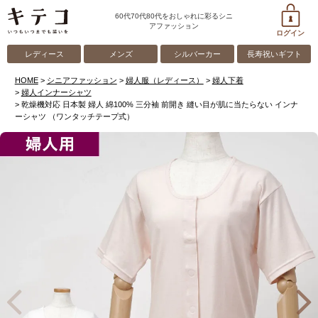
60代70代80代をおしゃれに彩るシニ
アファッション
ログイン
レディース
メンズ
シルバーカー
長寿祝いギフト
HOME
シニアファッション
婦人服（レディース）
婦人下着
婦人インナーシャツ
乾燥機対応 日本製 婦人 綿100% 三分袖 前開き 縫い目が肌に当たらない インナ
ーシャツ （ワンタッチテープ式）