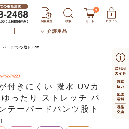
0
閲覧履歴
検索
カート
ログイン
介護用品
ーパードパンツ股下58cm
y-fb2-74223
が付きにくい 撥水 UVカ
 ゆったり ストレッチ バ
ンテーパードパンツ股下
m