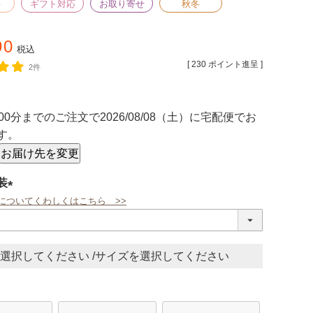
料
ギフト対応
お取り寄せ
秋冬
90
税込
[
230
ポイント進呈 ]
2件
00分
までのご注文で
2026/08/08（土）
に
宅配便
でお
す。
お届け先を変更
装
についてくわしくはこちら >>
(必
須)
サイズ