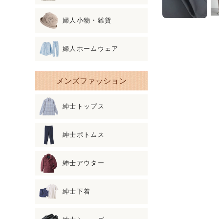
婦人小物・雑貨
婦人ホームウェア
メンズファッション
紳士トップス
紳士ボトムス
紳士アウター
紳士下着