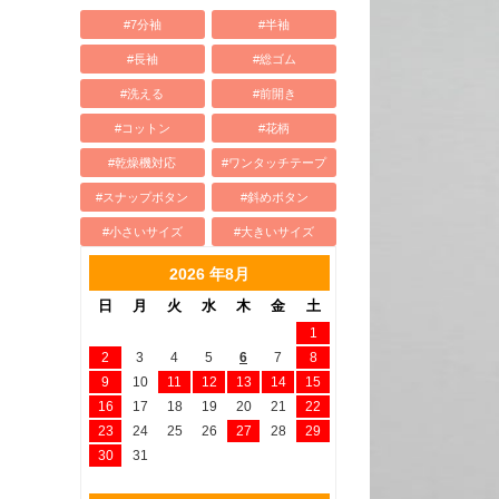
#7分袖
#半袖
#長袖
#総ゴム
#洗える
#前開き
#コットン
#花柄
#乾燥機対応
#ワンタッチテープ
#スナップボタン
#斜めボタン
#小さいサイズ
#大きいサイズ
2026 年8月
日
月
火
水
木
金
土
1
2
3
4
5
6
7
8
9
10
11
12
13
14
15
16
17
18
19
20
21
22
23
24
25
26
27
28
29
30
31