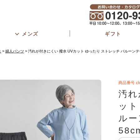
メンズ
ギフト
ス
婦人パンツ
汚れが付きにくい 撥水 UVカット ゆったり ストレッチ バルーンテ
商品番号
ck
汚れ
ット
ルー
58c