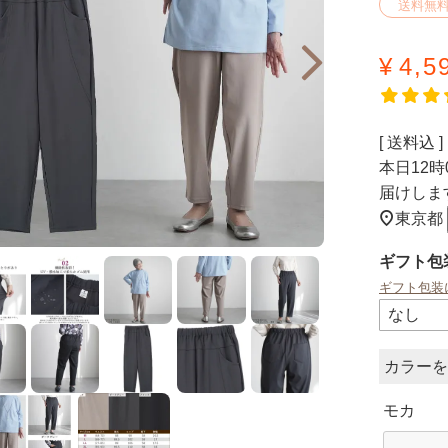
送料無
¥
4,5
送料込
本日
12時
届けしま
東京都
ギフト包
ギフト包装
カラー
モカ