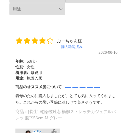
ぶーちゃん様
購入確認済み
2026-06-10
年齢:
60代~
性別:
女性
着用者:
母親用
用途:
施設入居
商品のオススメ度について
義母のために購入しましたが、とても気に入ってくれまし
た。これからの暑い季節に涼しげで良さそうです。
商品：
[装生] 乾燥機対応 楊柳ストレッチカジュアルパ
ンツ 股下56cm M グレー