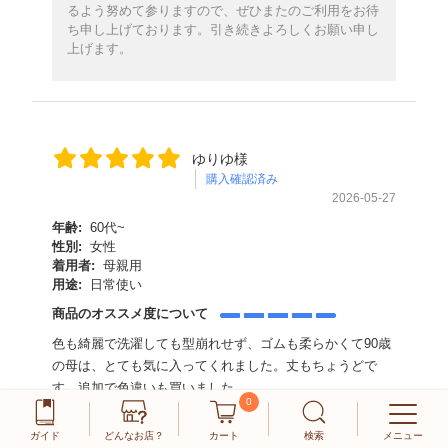
るよう努めて参りますので、ぜひまたのご利用をお待
ち申し上げております。引き続きよろしくお願い申し
上げます。
ゆりゆ様
購入確認済み
2026-05-27
年齢:
60代~
性別:
女性
着用者:
母親用
用途:
日常使い
商品のオススメ度について
色も綺麗で洗濯しても型崩れせず、ゴムも柔らかくて90歳
の母は、とても気に入ってくれました。丈もちょうどで
す。追加で色違いも買いました。
0
商品：
[装生] 乾燥機対応 楊柳ストレッチカジュアルパ
ガイド
どんなお店？
カート
検索
メニュー
ンツ 股下56cm M ブルー