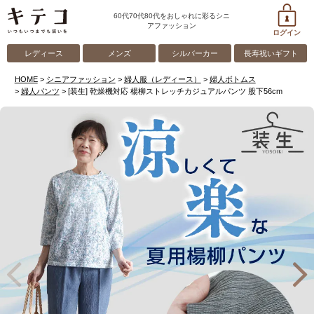
60代70代80代をおしゃれに彩るシニ
アファッション
ログイン
レディース
メンズ
シルバーカー
長寿祝いギフト
HOME
シニアファッション
婦人服（レディース）
婦人ボトムス
婦人パンツ
[装生] 乾燥機対応 楊柳ストレッチカジュアルパンツ 股下56cm