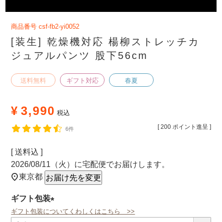
商品番号
csf-fb2-yi0052
[装生] 乾燥機対応 楊柳ストレッチカ
ジュアルパンツ 股下56cm
送料無料
ギフト対応
春夏
¥
3,990
税込
[
200
ポイント進呈 ]
6件
送料込
2026/08/11（火）
に
宅配便
でお届けします。
東京都
お届け先を変更
ギフト包装
ギフト包装についてくわしくはこちら >>
(必