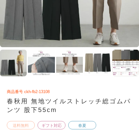
商品番号
ckh-fb2-13108
春秋用 無地ツイルストレッチ総ゴムパ
ンツ 股下55cm
送料無料
ギフト対応
春夏