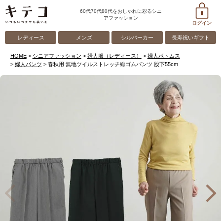
60代70代80代をおしゃれに彩るシニ
アファッション
ログイン
レディース
メンズ
シルバーカー
長寿祝いギフト
HOME
シニアファッション
婦人服（レディース）
婦人ボトムス
婦人パンツ
春秋用 無地ツイルストレッチ総ゴムパンツ 股下55cm