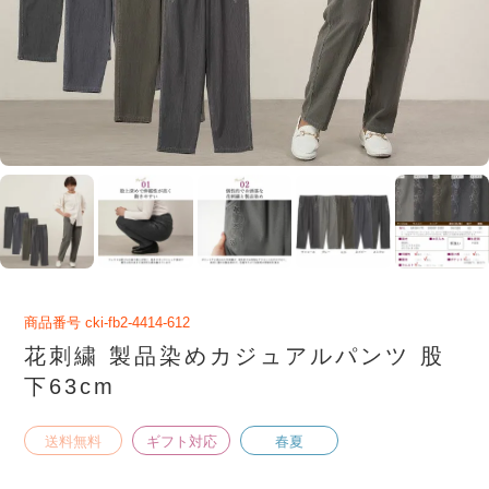
商品番号
cki-fb2-4414-612
花刺繍 製品染めカジュアルパンツ 股
下63cm
送料無料
ギフト対応
春夏