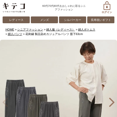
60代70代80代をおしゃれに彩るシニ
アファッション
ログイン
レディース
メンズ
シルバーカー
長寿祝いギフト
HOME
シニアファッション
婦人服（レディース）
婦人ボトムス
婦人パンツ
花刺繍 製品染めカジュアルパンツ 股下63cm