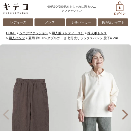
60代70代80代をおしゃれに彩るシニ
アファッション
ログイン
レディース
メンズ
シルバーカー
長寿祝いギフト
HOME
シニアファッション
婦人服（レディース）
婦人ボトムス
婦人パンツ
夏用 綿100%ダブルガーゼ 七分丈リラックスパンツ 股下45cm