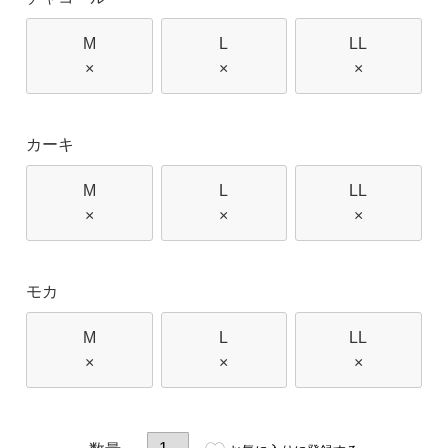
M
L
LL
×
×
×
カーキ
M
L
LL
×
×
×
モカ
M
L
LL
×
×
×