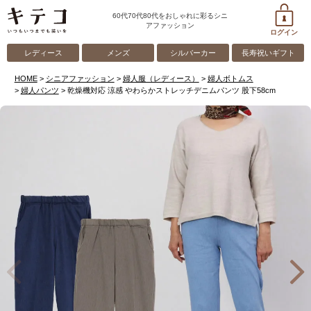
60代70代80代をおしゃれに彩るシニ
アファッション
ログイン
レディース
メンズ
シルバーカー
長寿祝いギフト
HOME
シニアファッション
婦人服（レディース）
婦人ボトムス
婦人パンツ
乾燥機対応 涼感 やわらかストレッチデニムパンツ 股下58cm