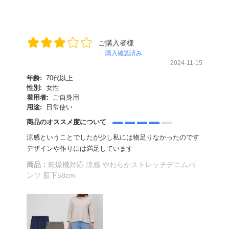
ご購入者様
購入確認済み
2024-11-15
年齢:
70代以上
性別:
女性
着用者:
ご自身用
用途:
日常使い
商品のオススメ度について
涼感ということでしたが少し私には物足りなかったのです
デザインや作りには満足しています
商品：
乾燥機対応 涼感 やわらかストレッチデニムパ
ンツ 股下58cm