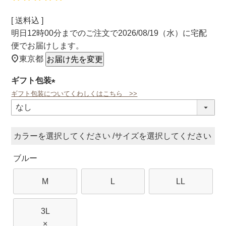
送料込
明日
12時00分
までのご注文で
2026/08/19（水）
に
宅配
便
でお届けします。
東京都
お届け先を変更
ギフト包装
ギフト包装についてくわしくはこちら >>
(必
須)
カラー
サイズ
ブルー
M
L
LL
3L
×