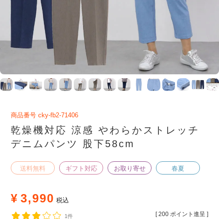
商品番号
cky-fb2-71406
乾燥機対応 涼感 やわらかストレッチ
デニムパンツ 股下58cm
送料無料
ギフト対応
お取り寄せ
春夏
¥
3,990
税込
[
200
ポイント進呈 ]
1件