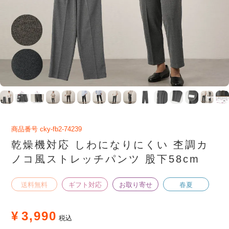
商品番号
cky-fb2-74239
乾燥機対応 しわになりにくい 杢調カ
ノコ風ストレッチパンツ 股下58cm
送料無料
ギフト対応
お取り寄せ
春夏
¥
3,990
税込