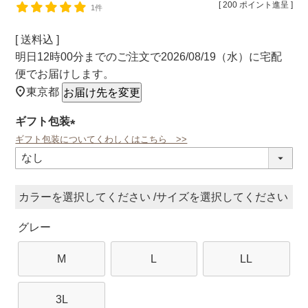
[
200
ポイント進呈 ]
1件
送料込
明日
12時00分
までのご注文で
2026/08/19（水）
に
宅配
便
でお届けします。
東京都
お届け先を変更
ギフト包装
ギフト包装についてくわしくはこちら >>
(必
須)
カラー
サイズ
グレー
M
L
LL
3L