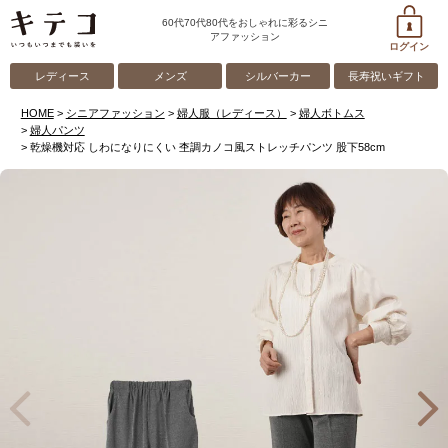
60代70代80代をおしゃれに彩るシニ
アファッション
ログイン
レディース
メンズ
シルバーカー
長寿祝いギフト
HOME
シニアファッション
婦人服（レディース）
婦人ボトムス
婦人パンツ
乾燥機対応 しわになりにくい 杢調カノコ風ストレッチパンツ 股下58cm