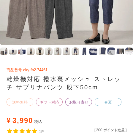
商品番号
cky-fb2-74461
乾燥機対応 撥水裏メッシュ ストレッ
チ サブリナパンツ 股下50cm
送料無料
ギフト対応
お取り寄せ
春夏
¥
3,990
税込
[
200
ポイント進呈 ]
1件