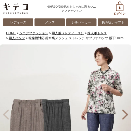
60代70代80代をおしゃれに彩るシニ
アファッション
ログイン
レディース
メンズ
シルバーカー
長寿祝いギフト
HOME
シニアファッション
婦人服（レディース）
婦人ボトムス
婦人パンツ
乾燥機対応 撥水裏メッシュ ストレッチ サブリナパンツ 股下50cm