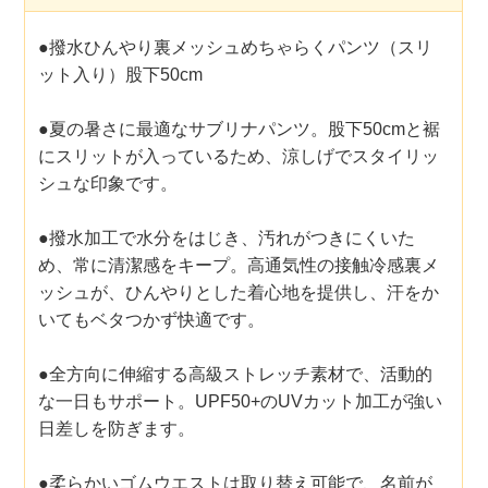
●撥水ひんやり裏メッシュめちゃらくパンツ（スリ
ット入り）股下50cm
●夏の暑さに最適なサブリナパンツ。股下50cmと裾
にスリットが入っているため、涼しげでスタイリッ
シュな印象です。
●撥水加工で水分をはじき、汚れがつきにくいた
め、常に清潔感をキープ。高通気性の接触冷感裏メ
ッシュが、ひんやりとした着心地を提供し、汗をか
いてもベタつかず快適です。
●全方向に伸縮する高級ストレッチ素材で、活動的
な一日もサポート。UPF50+のUVカット加工が強い
日差しを防ぎます。
●柔らかいゴムウエストは取り替え可能で、名前が