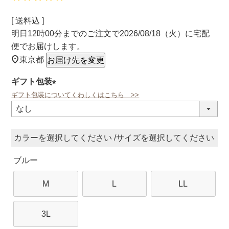
送料込
明日
12時00分
までのご注文で
2026/08/18（火）
に
宅配
便
でお届けします。
東京都
お届け先を変更
ギフト包装
ギフト包装についてくわしくはこちら >>
(必
須)
カラー
サイズ
ブルー
M
L
LL
3L