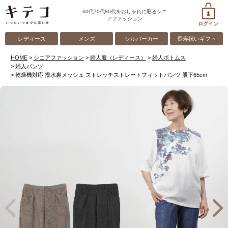
60代70代80代をおしゃれに彩るシニ
アファッション
ログイン
レディース
メンズ
シルバーカー
長寿祝いギフト
HOME
シニアファッション
婦人服（レディース）
婦人ボトムス
婦人パンツ
乾燥機対応 撥水裏メッシュ ストレッチストレートフィットパンツ 股下65cm