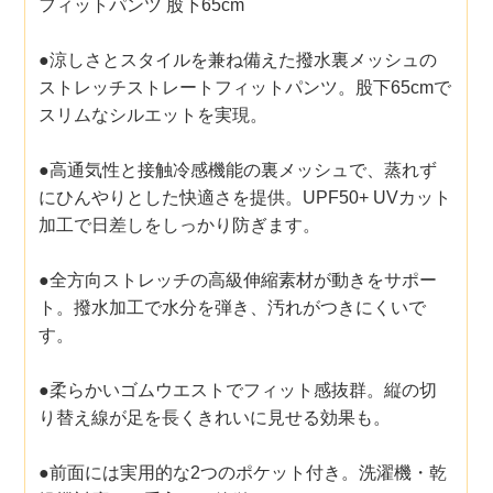
フィットパンツ 股下65cm
●涼しさとスタイルを兼ね備えた撥水裏メッシュの
ストレッチストレートフィットパンツ。股下65cmで
スリムなシルエットを実現。
●高通気性と接触冷感機能の裏メッシュで、蒸れず
にひんやりとした快適さを提供。UPF50+ UVカット
加工で日差しをしっかり防ぎます。
●全方向ストレッチの高級伸縮素材が動きをサポー
ト。撥水加工で水分を弾き、汚れがつきにくいで
す。
●柔らかいゴムウエストでフィット感抜群。縦の切
り替え線が足を長くきれいに見せる効果も。
●前面には実用的な2つのポケット付き。洗濯機・乾