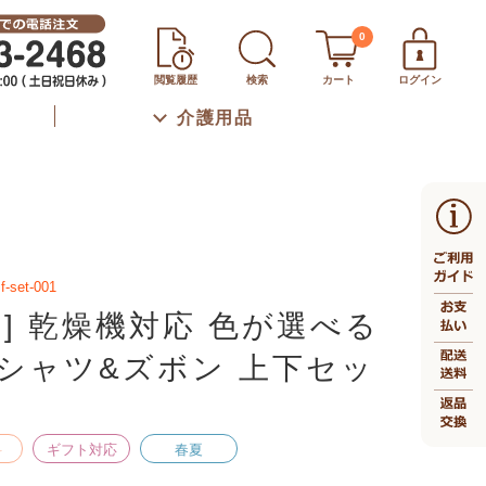
0
閲覧履歴
検索
カート
ログイン
介護用品
f-set-001
生] 乾燥機対応 色が選べる
シャツ&ズボン 上下セッ
料
ギフト対応
春夏