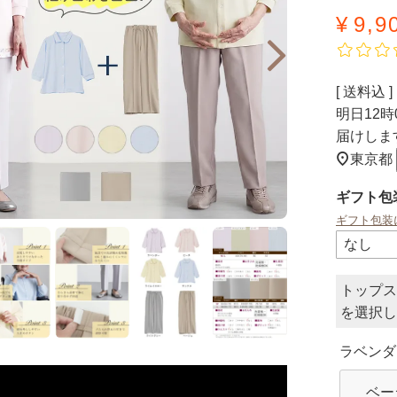
¥
9,9
送料込
明日
12時
届けしま
東京都
ギフト包
ギフト包装
トップス
ラベンダー
ベー