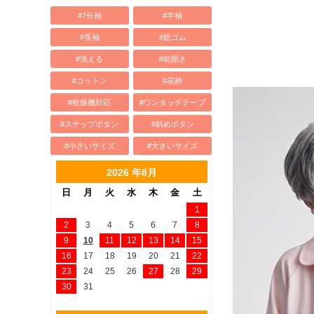
#7分袖
#半袖
#長袖
#総ゴム
#洗える
#前開き
#コットン
#花柄
#乾燥機対応
#ワンタッチテープ
#スナップボタン
#斜めボタン
#小さいサイズ
#大きいサイズ
2026 年8月
日
月
火
水
木
金
土
1
2
3
4
5
6
7
8
9
10
11
12
13
14
15
16
17
18
19
20
21
22
23
24
25
26
27
28
29
30
31