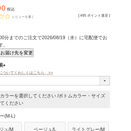
00
税込
[
495
ポイント進呈 ]
レビューを書く
00分
までのご注文で
2026/08/19（水）
に
宅配便
でお
す。
お届け先を変更
装
についてくわしくはこちら >>
(必
須)
カラー
ボトムカラー・サイズ
(M-L)
ジュ/M
ベージュ/L
ライトグレー/M