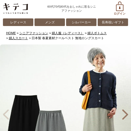
60代70代80代をおしゃれに彩るシニ
アファッション
ログイン
レディース
メンズ
シルバーカー
長寿祝いギフト
HOME
シニアファッション
婦人服（レディース）
婦人ボトムス
婦人スカート
日本製 春夏素材クールベスト 無地ロングスカート