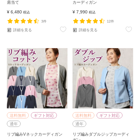
肩当て
カーディガン
¥
6,480
¥
7,990
税込
税込
3件
12件
詳細を見る
詳細を見る
送料無料
ギフト対応
送料無料
ギフト対応
通年
通年
リブ編みVネックカーディガン
リブ編みダブルジップカーディ
ガン