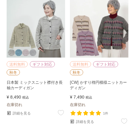
送料無料
ギフト対応
送料無料
ギフト対応
秋冬
秋冬
日本製 ミックスニット襟付き長
[CW] かすり楕円模様ニットカー
袖カーディガン
ディガン
¥
8,490
¥
7,490
税込
税込
在庫切れ
在庫切れ
詳細を見る
1件
詳細を見る