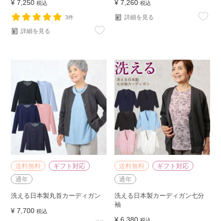
¥
7,250
¥
7,260
税込
税込
詳細を見る
3件
詳細を見る
送料無料
ギフト対応
送料無料
ギフト対応
通年
通年
洗える日本製丸首カーディガン
洗える日本製カーディガン七分
袖
¥
7,700
税込
¥
6,380
税込