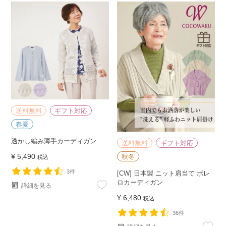
送料無料
ギフト対応
春夏
透かし編み薄手カーディガン
送料無料
ギフト対応
¥
5,490
秋冬
税込
3件
[CW] 日本製 ニット肩当て ボレ
ロカーディガン
詳細を見る
¥
6,480
税込
36件