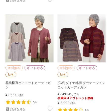
詳細を見る
送料無料
ギフト対応
送料無料
ギフト対応
秋冬
秋冬
花模様裏ボアニットカーディガ
[CW] ダイヤ地柄 グラデーション
ン
ニットカーディガン
¥
7,490
のところ
¥
6,990
税込
在庫限りアウトレット価格
3件
¥
5,992
税込
詳細を見る
1件