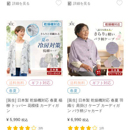
詳細を見る
詳細を見る
送料無料
ギフト対応
送料無料
ギフト対応
春夏
春夏
[装生] 日本製 乾燥機対応 春夏 楊
[装生] 日本製 乾燥機対応 春夏 羽
柳 トッパー 花模様 カーディガ
織り 肩掛け ケープ カーディガ
ン
ン バラ柄ジャカード
¥
5,990
¥
6,990
税込
税込
3件
1件