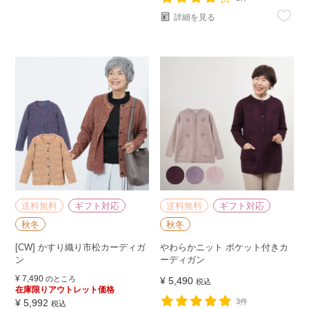
詳細を見る
送料無料
ギフト対応
送料無料
ギフト対応
秋冬
秋冬
[CW] かすり織り市松カーディガ
やわらかニット ポケット付きカ
ン
ーディガン
¥
7,490
のところ
¥
5,490
税込
在庫限りアウトレット価格
¥
5,992
3件
税込