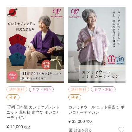
送料無料
ギフト対応
送料無料
ギフト対応
秋冬
秋冬
[CW] 日本製 カシミヤブレンド
カシミヤウール ニット肩当て ボ
ニット 花模様 肩当て ボレロカ
レロカーディガン
ーディガン
¥
33,000
税込
¥
12,000
税込
詳細を見る