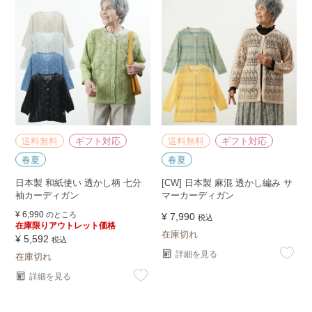
送料無料
ギフト対応
送料無料
ギフト対応
春夏
春夏
日本製 和紙使い 透かし柄 七分
[CW] 日本製 麻混 透かし編み サ
袖カーディガン
マーカーディガン
¥
6,990
のところ
¥
7,990
税込
在庫限りアウトレット価格
在庫切れ
¥
5,592
税込
詳細を見る
在庫切れ
詳細を見る