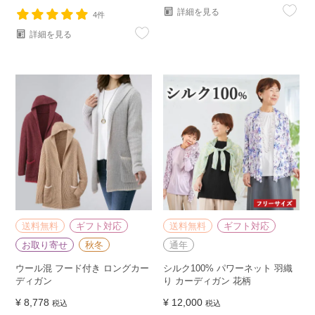
詳細を見る
4件
詳細を見る
送料無料
ギフト対応
送料無料
ギフト対応
お取り寄せ
秋冬
通年
ウール混 フード付き ロングカー
シルク100% パワーネット 羽織
ディガン
り カーディガン 花柄
¥
8,778
¥
12,000
税込
税込