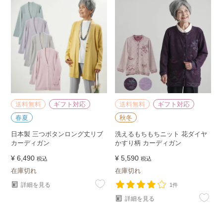
送料無料
ギフト対応
送料無料
ギフト対応
春夏
秋冬
日本製 三つボタンロング丈リブ
洗えるもちもちニット 花ダイヤ
カーディガン
かすり柄 カーディガン
¥
6,490
¥
5,590
税込
税込
在庫切れ
在庫切れ
詳細を見る
1件
詳細を見る