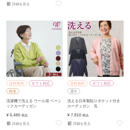
詳細を見る
送料無料
ギフト対応
送料無料
ギフト対応
秋冬
通年
洗濯機で洗える ウール混 ベーシ
洗える日本製貼りポケット付き
ックカーディガン
カーディガン 3L
¥
6,480
¥
7,810
税込
税込
詳細を見る
詳細を見る