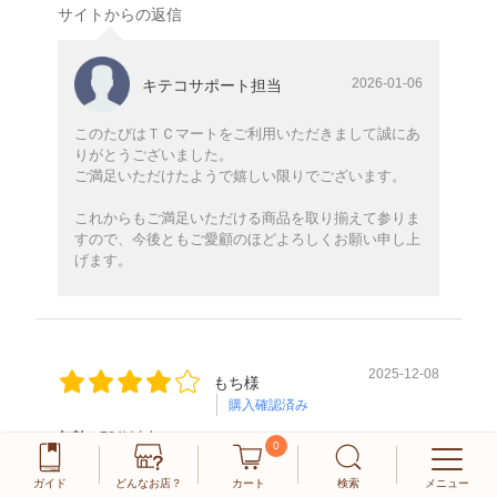
サイトからの返信
2026-01-06
キテコサポート担当
このたびはＴＣマートをご利用いただきまして誠にあ
りがとうございました。
ご満足いただけたようで嬉しい限りでございます。
これからもご満足いただける商品を取り揃えて参りま
すので、今後ともご愛顧のほどよろしくお願い申し上
げます。
2025-12-08
もち様
購入確認済み
年齢:
70代以上
0
性別:
女性
着用者:
母親用
ガイド
どんなお店？
カート
検索
メニュー