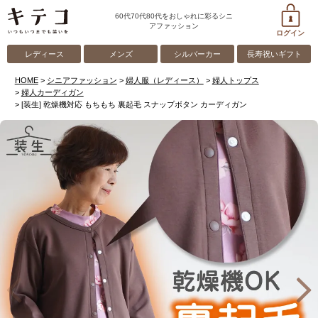
60代70代80代をおしゃれに彩るシニ
アファッション
ログイン
レディース
メンズ
シルバーカー
長寿祝いギフト
HOME
シニアファッション
婦人服（レディース）
婦人トップス
婦人カーディガン
[装生] 乾燥機対応 もちもち 裏起毛 スナップボタン カーディガン