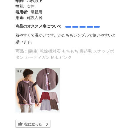
年齢:
70代以上
性別:
女性
着用者:
母親用
用途:
施設入居
商品のオススメ度について
着やすくて温かいです。かたちもシンプルで使いやすいと
思います。
商品：
[装生] 乾燥機対応 もちもち 裏起毛 スナップボ
タン カーディガン M-L ピンク
役に立った
0