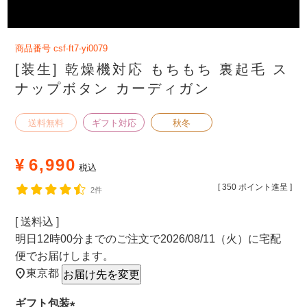
商品番号
csf-ft7-yi0079
[装生] 乾燥機対応 もちもち 裏起毛 ス
ナップボタン カーディガン
送料無料
ギフト対応
秋冬
¥
6,990
税込
[
350
ポイント進呈 ]
2件
送料込
明日
12時00分
までのご注文で
2026/08/11（火）
に
宅配
便
でお届けします。
東京都
お届け先を変更
ギフト包装