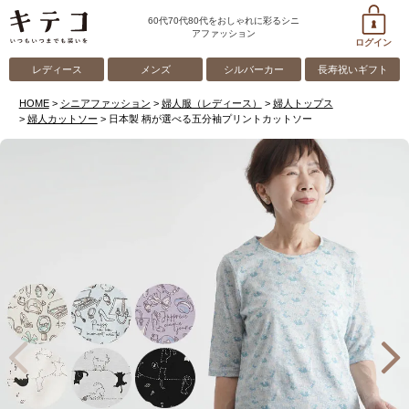
60代70代80代をおしゃれに彩るシニ
アファッション
ログイン
レディース
メンズ
シルバーカー
長寿祝いギフト
HOME
シニアファッション
婦人服（レディース）
婦人トップス
婦人カットソー
日本製 柄が選べる五分袖プリントカットソー