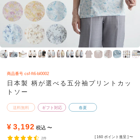
商品番号
csf-ft6-bl0002
日本製 柄が選べる五分袖プリントカッ
トソー
送料無料
ギフト対応
春夏
¥
3,192
税込
〜
[
160
ポイント進呈 ]
〜
2件