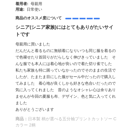
着用者:
母親用
用途:
日常使い
商品のオススメ度について
シニア(シニア家族)にはとてもありがたいサイ
トです
母親用に買いました
だんだんと着るものに無頓着になりいつも同じ服を着るの
で色褪せたり首回りがだらしなく伸びきっていました そ
んな服でも本人には着心地が良いので着た切り雀でした
私たち家族も特に困っていなかったのでそのままの生活で
したが、たまたま目にした服がセール中だったので購入し
てみました 着心地が良くしかも好きな色合いだったので
気に入ってくれました 昔のようなオシャレ心は余りあり
ませんが今回の夏服も布、デザイン、色と気に入ってくれ
ました
ありがとうございます
商品：
日本製 柄が選べる五分袖プリントカットソー C
カラー 2柄