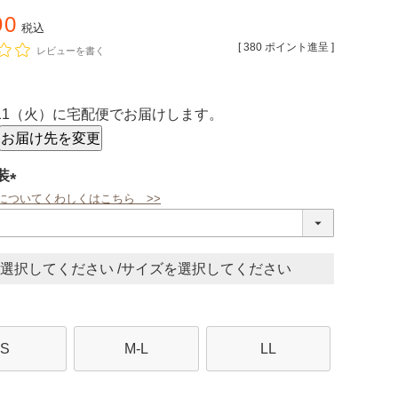
90
税込
[
380
ポイント進呈 ]
レビューを書く
/11（火）
に
宅配便
でお届けします。
お届け先を変更
装
についてくわしくはこちら >>
(必
須)
サイズ
S
M-L
LL