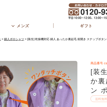
メンズ
ギフト
ス
婦人ポロシャツ
[装生] 乾燥機対応 婦人 あったか裏起毛 前開き スナップボタ
商品番号
cs
[装
か裏
ン 
送料無