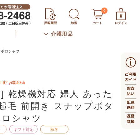
0
閲覧履歴
検索
カート
ログイン
介護用品
ン ポロシャツ
f-ft2-yi0040sb
生] 乾燥機対応 婦人 あった
起毛 前開き スナップボタ
ポロシャツ
料
ギフト対応
秋冬