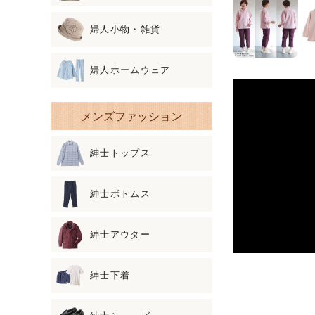
婦人小物・雑貨
婦人ホームウェア
メンズファッション
紳士トップス
紳士ボトムス
紳士アウター
紳士下着