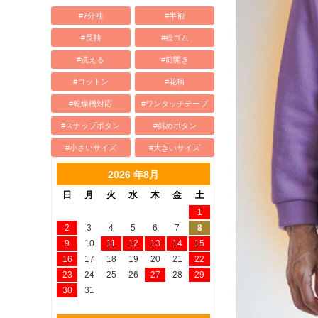
#7分袖
#半袖
#長袖
#総ゴム
#洗える
#前開き
#コットン
#花柄
#乾燥機対応
#ワンタッチテープ
#スナップボタン
#斜めボタン
#小さいサイズ
#大きいサイズ
2026 年8月
日
月
火
水
木
金
土
1
2
3
4
5
6
7
8
9
10
11
12
13
14
15
16
17
18
19
20
21
22
23
24
25
26
27
28
29
30
31