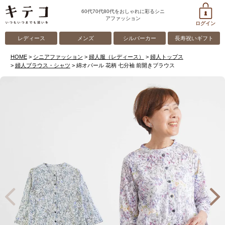
60代70代80代をおしゃれに彩るシニ
アファッション
ログイン
レディース
メンズ
シルバーカー
長寿祝いギフト
HOME
シニアファッション
婦人服（レディース）
婦人トップス
婦人ブラウス・シャツ
綿オパール 花柄 七分袖 前開きブラウス