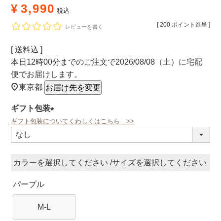
¥
3,990
税込
[
200
ポイント進呈 ]
レビューを書く
送料込
本日
12時00分
までのご注文で
2026/08/08（土）
に
宅配
便
でお届けします。
東京都
お届け先を変更
ギフト包装
ギフト包装についてくわしくはこちら >>
(必
須)
カラー
サイズ
パープル
M-L