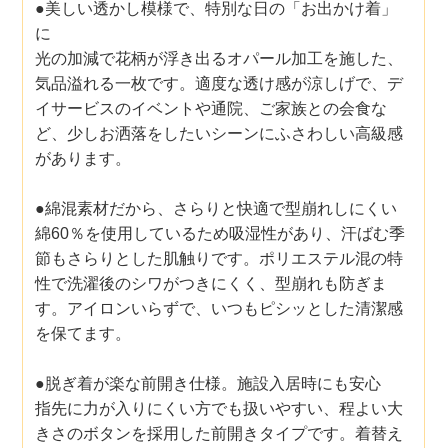
●美しい透かし模様で、特別な日の「お出かけ着」
に
光の加減で花柄が浮き出るオパール加工を施した、
気品溢れる一枚です。適度な透け感が涼しげで、デ
イサービスのイベントや通院、ご家族との会食な
ど、少しお洒落をしたいシーンにふさわしい高級感
があります。
●綿混素材だから、さらりと快適で型崩れしにくい
綿60％を使用しているため吸湿性があり、汗ばむ季
節もさらりとした肌触りです。ポリエステル混の特
性で洗濯後のシワがつきにくく、型崩れも防ぎま
す。アイロンいらずで、いつもピシッとした清潔感
を保てます。
●脱ぎ着が楽な前開き仕様。施設入居時にも安心
指先に力が入りにくい方でも扱いやすい、程よい大
きさのボタンを採用した前開きタイプです。着替え