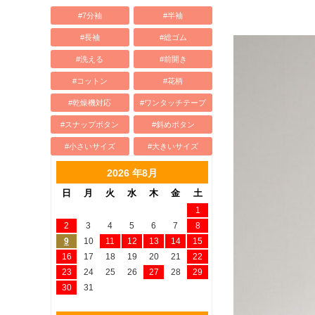
#7分袖
#半袖
#長袖
#総ゴム
#洗える
#前開き
#コットン
#花柄
#乾燥機対応
#ワンタッチテープ
#スナップボタン
#斜めボタン
#小さいサイズ
#大きいサイズ
2026 年8月
日
月
火
水
木
金
土
1
2
3
4
5
6
7
8
9
10
11
12
13
14
15
16
17
18
19
20
21
22
23
24
25
26
27
28
29
30
31