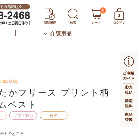
0
閲覧履歴
検索
カート
ログイン
介護用品
fft11-0021
たかフリース プリント柄
ムベスト
料
ギフト対応
秋冬
990
のところ