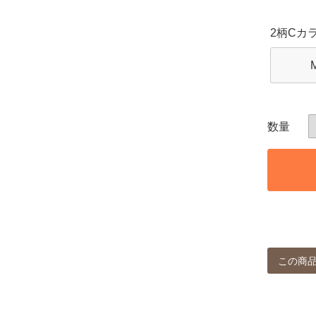
2柄Cカ
この商品