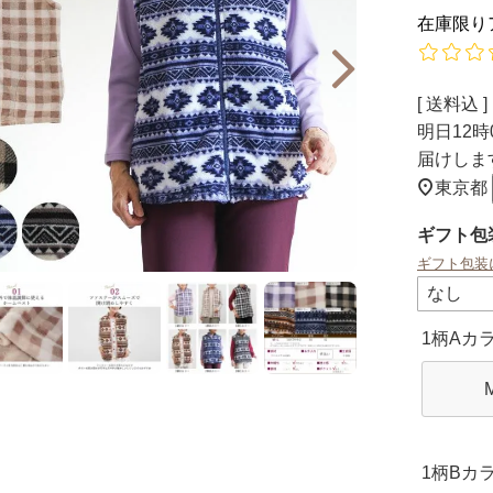
在庫限り
送料込
明日
12時
届けしま
東京都
ギフト包
ギフト包装
1柄Aカ
1柄Bカ