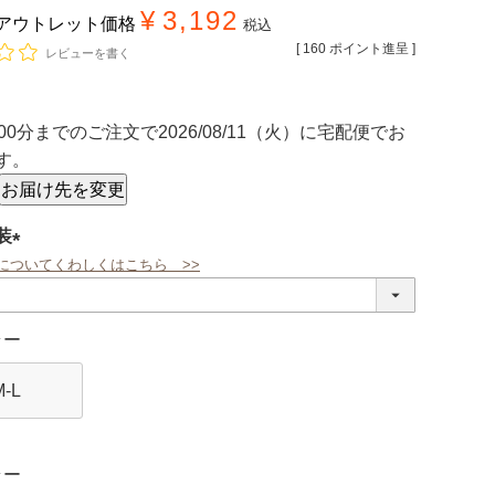
¥
3,192
アウトレット価格
税込
[
160
ポイント進呈 ]
レビューを書く
00分
までのご注文で
2026/08/11（火）
に
宅配便
でお
す。
お届け先を変更
装
についてくわしくはこちら >>
(必
須)
ラー
M-L
ラー