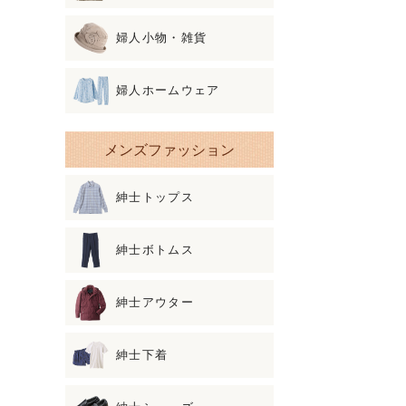
婦人小物・雑貨
婦人ホームウェア
メンズファッション
紳士トップス
紳士ボトムス
紳士アウター
紳士下着