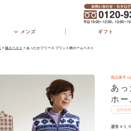
メンズ
ギフト
ス
婦人ベスト
あったかフリース プリント柄ホームベスト
商品番号
cs
あっ
ホー
送料無
通常
¥
3,