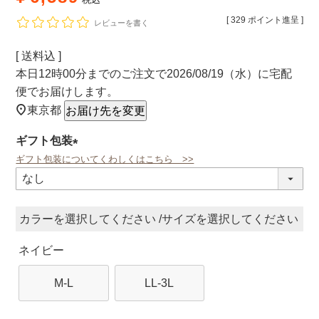
[
329
ポイント進呈 ]
レビューを書く
送料込
本日
12時00分
までのご注文で
2026/08/19（水）
に
宅配
便
でお届けします。
東京都
お届け先を変更
ギフト包装
ギフト包装についてくわしくはこちら >>
(必
須)
カラー
サイズ
ネイビー
M-L
LL-3L