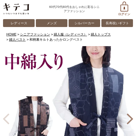
60代70代80代をおしゃれに彩るシニ
アファッション
ログイン
レディース
メンズ
シルバーカー
長寿祝いギフト
HOME
シニアファッション
婦人服（レディース）
婦人トップス
婦人ベスト
和柄裏キルトあったかロングベスト