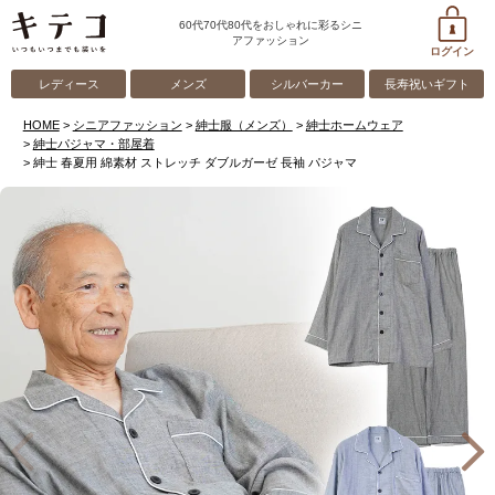
60代70代80代をおしゃれに彩るシニ
アファッション
ログイン
レディース
メンズ
シルバーカー
長寿祝いギフト
HOME
シニアファッション
紳士服（メンズ）
紳士ホームウェア
紳士パジャマ・部屋着
紳士 春夏用 綿素材 ストレッチ ダブルガーゼ 長袖 パジャマ