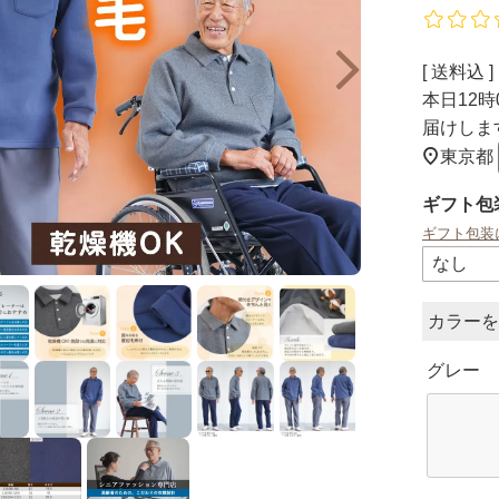
送料込
本日
12時
届けしま
東京都
ギフト包
ギフト包装
カラー
グレー