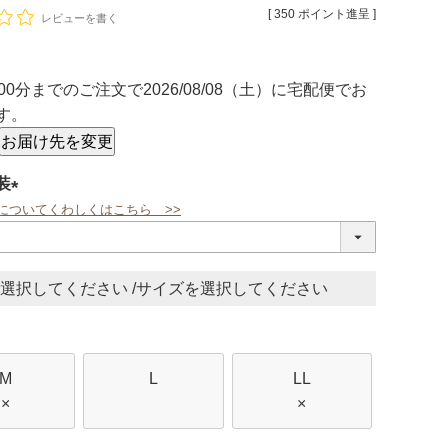
[
350
ポイント進呈 ]
レビューを書く
00分
までのご注文で
2026/08/08（土）
に
宅配便
でお
す。
お届け先を変更
装
についてくわしくはこちら >>
(必
須)
サイズ
M
L
LL
×
×