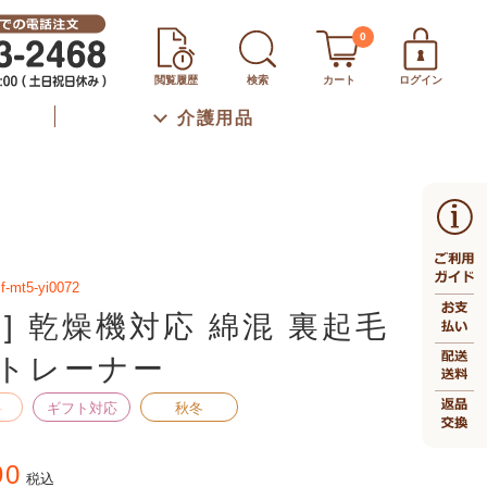
0
閲覧履歴
検索
カート
ログイン
介護用品
f-mt5-yi0072
生] 乾燥機対応 綿混 裏起毛
トレーナー
料
ギフト対応
秋冬
90
税込