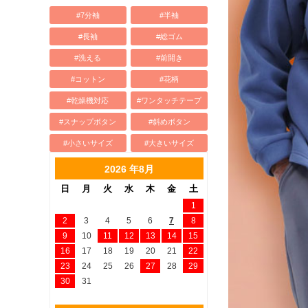
#7分袖
#半袖
#長袖
#総ゴム
#洗える
#前開き
#コットン
#花柄
#乾燥機対応
#ワンタッチテープ
#スナップボタン
#斜めボタン
#小さいサイズ
#大きいサイズ
2026 年8月
日
月
火
水
木
金
土
1
2
3
4
5
6
7
8
9
10
11
12
13
14
15
16
17
18
19
20
21
22
23
24
25
26
27
28
29
30
31