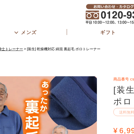
メンズ
ギフト
紳士トレーナー
[装生] 乾燥機対応 綿混 裏起毛 ポロトレーナー
商品番号
cs
[装
ポロ
送料無
¥
6,9