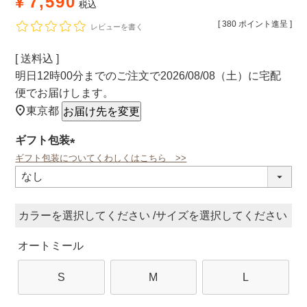
¥
7,590
税込
[
380
ポイント進呈 ]
レビューを書く
送料込
明日
12時00分
までのご注文で
2026/08/08（土）
に
宅配
便
でお届けします。
東京都
お届け先を変更
ギフト包装
ギフト包装についてくわしくはこちら >>
(必
須)
カラー
サイズ
オートミール
S
M
L