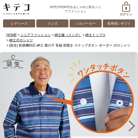
60代70代80代をおしゃれに彩るシニ
アファッション
ログイン
レディース
メンズ
シルバーカー
長寿祝いギフト
HOME
シニアファッション
紳士服（メンズ）
紳士トップス
紳士ポロシャツ
[装生] 乾燥機対応 紳士 鹿の子 長袖 前開き スナップボタン ボーダー ポロシャツ