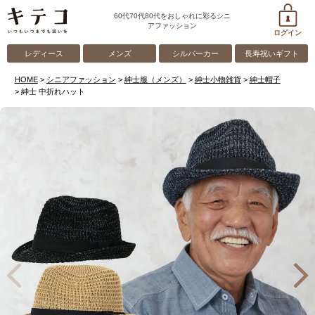
60代70代80代をおしゃれに彩るシニ
アファッション
ログイン
レディース
メンズ
シルバーカー
長寿祝いギフト
HOME
シニアファッション
紳士服（メンズ）
紳士小物雑貨
紳士帽子
紳士 中折れハット