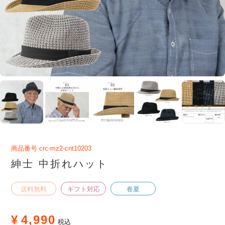
商品番号
crc-mz2-cnt10203
紳士 中折れハット
送料無料
ギフト対応
春夏
¥
4,990
税込