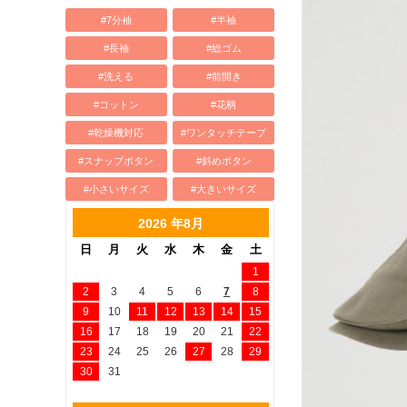
#7分袖
#半袖
#長袖
#総ゴム
#洗える
#前開き
#コットン
#花柄
#乾燥機対応
#ワンタッチテープ
#スナップボタン
#斜めボタン
#小さいサイズ
#大きいサイズ
2026 年8月
日
月
火
水
木
金
土
1
2
3
4
5
6
7
8
9
10
11
12
13
14
15
16
17
18
19
20
21
22
23
24
25
26
27
28
29
30
31