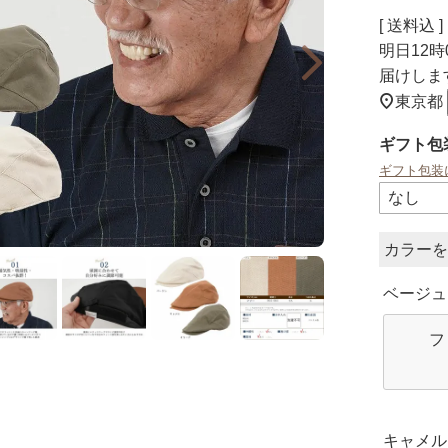
送料込
明日
12時
届けしま
東京都
ギフト包
ギフト包装
カラー
ベージュ
フ
キャメル