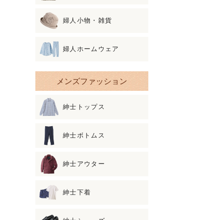
婦人小物・雑貨
婦人ホームウェア
メンズファッション
紳士トップス
紳士ボトムス
紳士アウター
紳士下着