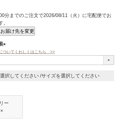
00分
までのご注文で
2026/08/11（火）
に
宅配便
でお
す。
お届け先を変更
装
についてくわしくはこちら >>
(必
須)
サイズ
リー
×