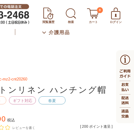
0
閲覧履歴
検索
カート
ログイン
介護用品
c-mz2-cnt20260
トンリネン ハンチング帽
料
ギフト対応
春夏
90
税込
[
200
ポイント進呈 ]
レビューを書く