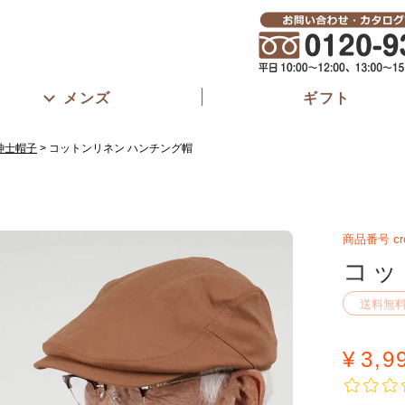
メンズ
ギフト
紳士帽子
コットンリネン ハンチング帽
商品番号
cr
コッ
送料無
¥
3,9