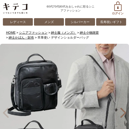
60代70代80代をおしゃれに彩るシニ
アファッション
ログイン
レディース
メンズ
シルバーカー
長寿祝いギフト
HOME
シニアファッション
紳士服（メンズ）
紳士小物雑貨
紳士かばん・財布
羊革使い デザインショルダーバッグ