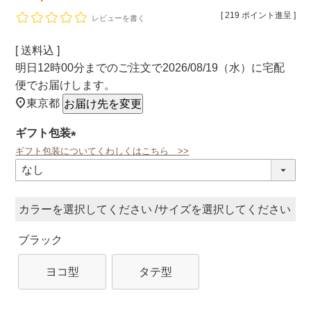
[
219
ポイント進呈 ]
レビューを書く
送料込
明日
12時00分
までのご注文で
2026/08/19（水）
に
宅配
便
でお届けします。
東京都
お届け先を変更
ギフト包装
ギフト包装についてくわしくはこちら >>
(必
須)
カラー
サイズ
ブラック
ヨコ型
タテ型