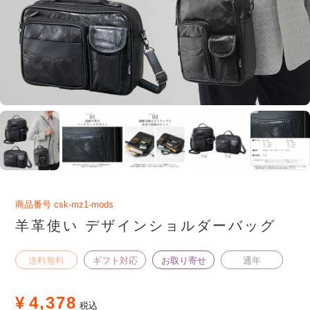
商品番号
csk-mz1-mods
羊革使い デザインショルダーバッグ
送料無料
ギフト対応
お取り寄せ
通年
¥
4,378
税込