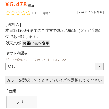
¥
5,478
税込
[
274
ポイント進呈 ]
レビューを書く
送料込
本日
12時00分
までのご注文で
2026/08/18（火）
に
宅配
便
でお届けします。
東京都
お届け先を変更
ギフト包装
ギフト包装についてくわしくはこちら >>
(必
須)
カラー
サイズ
2色組
フリー