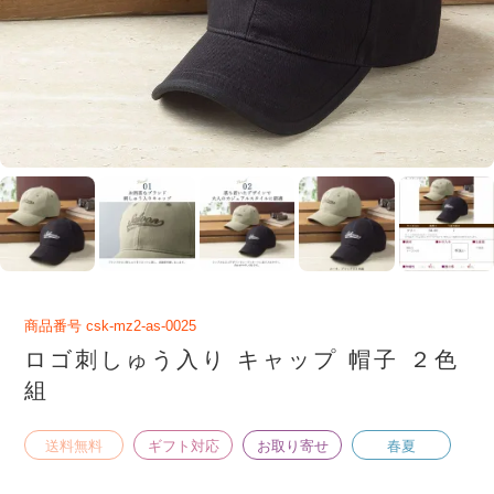
商品番号
csk-mz2-as-0025
ロゴ刺しゅう入り キャップ 帽子 ２色
組
送料無料
ギフト対応
お取り寄せ
春夏