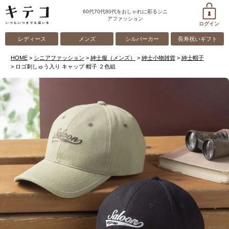
60代70代80代をおしゃれに彩るシニ
アファッション
ログイン
レディース
メンズ
シルバーカー
長寿祝いギフト
HOME
シニアファッション
紳士服（メンズ）
紳士小物雑貨
紳士帽子
ロゴ刺しゅう入り キャップ 帽子 ２色組