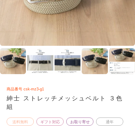
商品番号
csk-mz3-g1
紳士 ストレッチメッシュベルト ３色
組
送料無料
ギフト対応
お取り寄せ
通年