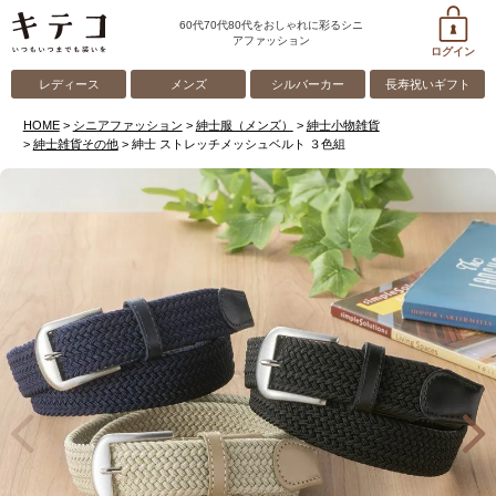
60代70代80代をおしゃれに彩るシニ
アファッション
ログイン
レディース
メンズ
シルバーカー
長寿祝いギフト
HOME
シニアファッション
紳士服（メンズ）
紳士小物雑貨
紳士雑貨その他
紳士 ストレッチメッシュベルト ３色組