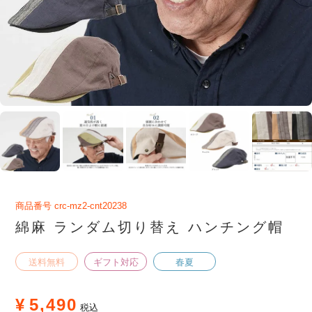
商品番号
crc-mz2-cnt20238
綿麻 ランダム切り替え ハンチング帽
送料無料
ギフト対応
春夏
¥
5,490
税込