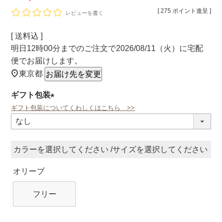
[
275
ポイント進呈 ]
レビューを書く
送料込
明日
12時00分
までのご注文で
2026/08/11（火）
に
宅配
便
でお届けします。
東京都
お届け先を変更
ギフト包装
ギフト包装についてくわしくはこちら >>
(必
須)
カラー
サイズ
オリーブ
フリー