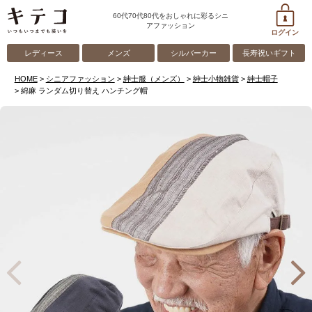
60代70代80代をおしゃれに彩るシニ
アファッション
ログイン
レディース
メンズ
シルバーカー
長寿祝いギフト
HOME
シニアファッション
紳士服（メンズ）
紳士小物雑貨
紳士帽子
綿麻 ランダム切り替え ハンチング帽