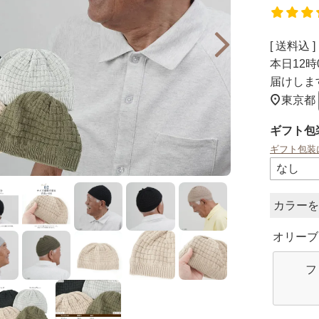
送料込
本日
12時
届けしま
東京都
ギフト包
ギフト包装
カラー
オリーブ
フ