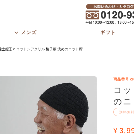
メンズ
ギフト
紳士帽子
コットンアクリル 格子柄 浅めのニット帽
商品番号
cr
コッ
のニ
送料無
¥
3,9