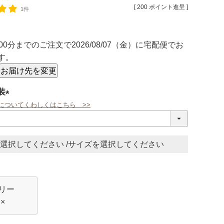
[
200
ポイント進呈 ]
1件
00分
までのご注文で
2026/08/07（金）
に
宅配便
でお
す。
お届け先を変更
装
についてくわしくはこちら >>
(必
須)
サイズ
リー
×