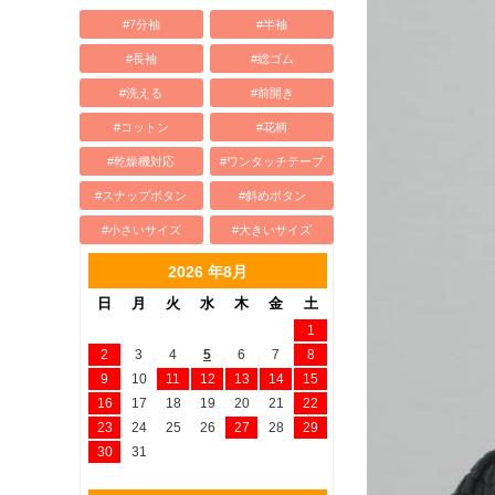
#7分袖
#半袖
#長袖
#総ゴム
#洗える
#前開き
#コットン
#花柄
#乾燥機対応
#ワンタッチテープ
#スナップボタン
#斜めボタン
#小さいサイズ
#大きいサイズ
2026 年8月
日
月
火
水
木
金
土
1
2
3
4
5
6
7
8
9
10
11
12
13
14
15
16
17
18
19
20
21
22
23
24
25
26
27
28
29
30
31