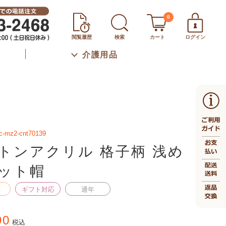
0
閲覧履歴
検索
カート
ログイン
介護用品
c-mz2-cnt70139
トンアクリル 格子柄 浅め
ット帽
料
ギフト対応
通年
90
税込