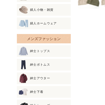
婦人小物・雑貨
婦人ホームウェア
メンズファッション
紳士トップス
紳士ボトムス
紳士アウター
紳士下着