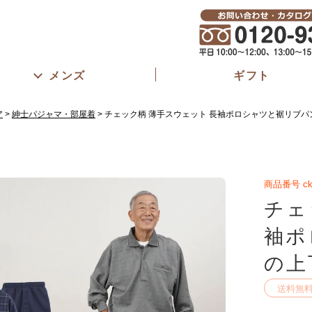
メンズ
ギフト
ア
紳士パジャマ・部屋着
チェック柄 薄手スウェット 長袖ポロシャツと裾リブ
商品番号
c
チェ
袖ポ
の上
送料無