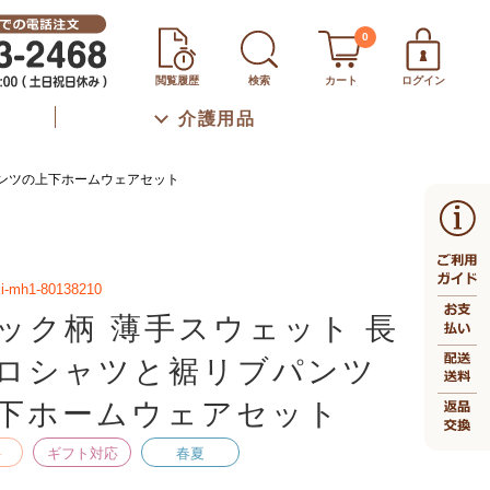
0
閲覧履歴
検索
カート
ログイン
介護用品
パンツの上下ホームウェアセット
ki-mh1-80138210
ック柄 薄手スウェット 長
ロシャツと裾リブパンツ
下ホームウェアセット
料
ギフト対応
春夏