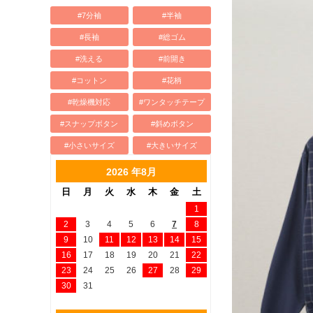
#7分袖
#半袖
#長袖
#総ゴム
#洗える
#前開き
#コットン
#花柄
#乾燥機対応
#ワンタッチテープ
#スナップボタン
#斜めボタン
#小さいサイズ
#大きいサイズ
2026 年8月
日
月
火
水
木
金
土
1
2
3
4
5
6
7
8
9
10
11
12
13
14
15
16
17
18
19
20
21
22
23
24
25
26
27
28
29
30
31