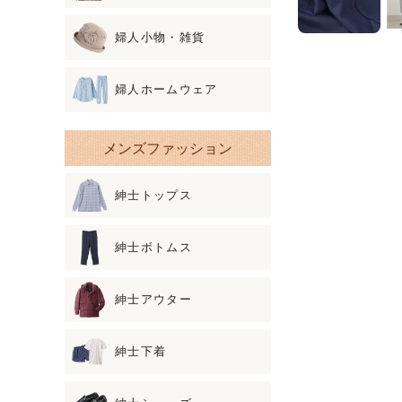
婦人小物・雑貨
婦人ホームウェア
メンズファッション
紳士トップス
紳士ボトムス
紳士アウター
紳士下着