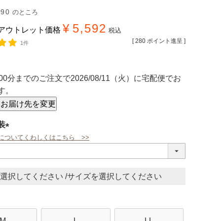
990
のところ
¥
5,592
アウトレット価格
税込
[
280
ポイント進呈 ]
1件
00分
までのご注文で
2026/08/11（火）
に
宅配便
でお
す。
お届け先を変更
装
についてくわしくはこちら >>
(必
須)
サイズ
M
L
LL