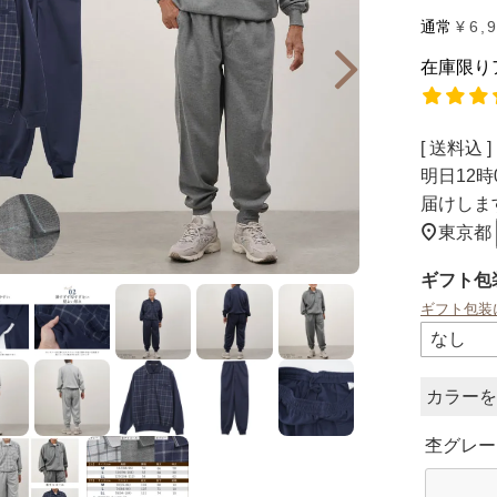
通常
¥
6,
在庫限り
送料込
明日
12時
届けしま
東京都
ギフト包
ギフト包装
カラー
杢グレー