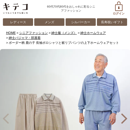
60代70代80代をおしゃれに彩るシニ
アファッション
ログイン
レディース
メンズ
シルバーカー
長寿祝いギフト
HOME
シニアファッション
紳士服（メンズ）
紳士ホームウェア
紳士パジャマ・部屋着
ボーダー柄 鹿の子 長袖ポロシャツと裾リブパンツの上下ホームウェアセット