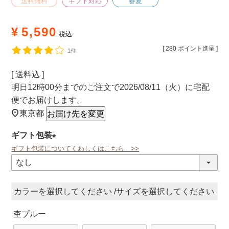
送料無料
ギフト対応
春夏
¥
5,590
税込
[
280
ポイント進呈 ]
1件
送料込
明日
12時00分
までのご注文で
2026/08/11（火）
に
宅配
便
でお届けします。
東京都
お届け先を変更
ギフト包装
ギフト包装についてくわしくはこちら >>
(必
須)
カラー
サイズ
杢ブルー