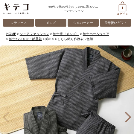
60代70代80代をおしゃれに彩るシニ
アファッション
ログイン
レディース
メンズ
シルバーカー
長寿祝いギフト
HOME
シニアファッション
紳士服（メンズ）
紳士ホームウェア
紳士パジャマ・部屋着
綿100％しじら織り作務衣 2色組