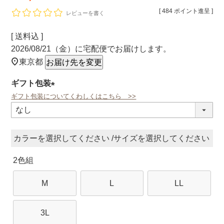
[
484
ポイント進呈 ]
レビューを書く
送料込
2026/08/21（金）
に
宅配便
でお届けします。
東京都
お届け先を変更
ギフト包装
ギフト包装についてくわしくはこちら >>
(必
須)
カラー
サイズ
2色組
M
L
LL
3L