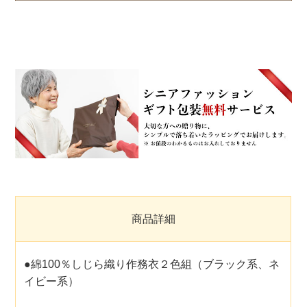
商品詳細
●綿100％しじら織り作務衣２色組（ブラック系、ネ
イビー系）