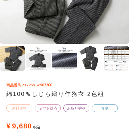
商品番号
csk-mh1-c903360
綿100％しじら織り作務衣 2色組
送料無料
ギフト対応
お取り寄せ
春夏
¥
9,680
税込