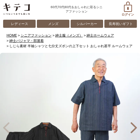
60代70代80代をおしゃれに彩るシニ
アファッション
ログイン
レディース
メンズ
シルバーカー
長寿祝いギフト
HOME
シニアファッション
紳士服（メンズ）
紳士ホームウェア
紳士パジャマ・部屋着
しじら素材 半袖シャツと七分丈ズボンの上下セット おしゃれ甚平 ルームウェア