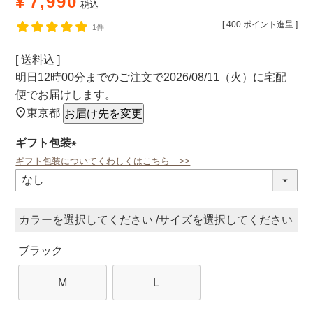
¥
7,990
税込
[
400
ポイント進呈 ]
1件
送料込
明日
12時00分
までのご注文で
2026/08/11（火）
に
宅配
便
でお届けします。
東京都
お届け先を変更
ギフト包装
ギフト包装についてくわしくはこちら >>
(必
須)
カラー
サイズ
ブラック
M
L