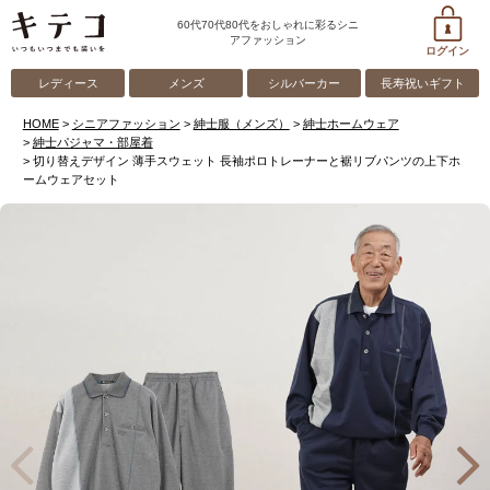
60代70代80代をおしゃれに彩るシニ
アファッション
ログイン
レディース
メンズ
シルバーカー
長寿祝いギフト
HOME
シニアファッション
紳士服（メンズ）
紳士ホームウェア
紳士パジャマ・部屋着
切り替えデザイン 薄手スウェット 長袖ポロトレーナーと裾リブパンツの上下ホ
ームウェアセット