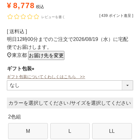
¥
8,778
税込
[
439
ポイント進呈 ]
レビューを書く
送料込
明日
12時00分
までのご注文で
2026/08/19（水）
に
宅配
便
でお届けします。
東京都
お届け先を変更
ギフト包装
ギフト包装についてくわしくはこちら >>
(必
須)
カラー
サイズ
2色組
M
L
LL