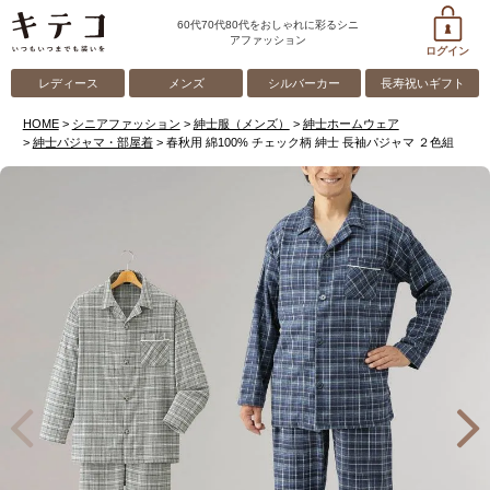
60代70代80代をおしゃれに彩るシニ
アファッション
ログイン
レディース
メンズ
シルバーカー
長寿祝いギフト
HOME
シニアファッション
紳士服（メンズ）
紳士ホームウェア
紳士パジャマ・部屋着
春秋用 綿100% チェック柄 紳士 長袖パジャマ ２色組