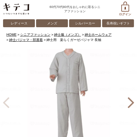
60代70代80代をおしゃれに彩るシニ
アファッション
ログイン
レディース
メンズ
シルバーカー
長寿祝いギフト
HOME
シニアファッション
紳士服（メンズ）
紳士ホームウェア
紳士パジャマ・部屋着
紳士用 楽らくガーゼパジャマ 長袖