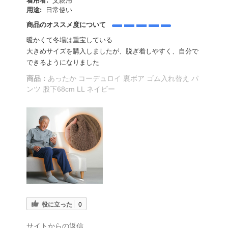
着用者:
父親用
用途:
日常使い
商品のオススメ度について
暖かくて冬場は重宝している
大きめサイズを購入しましたが、脱ぎ着しやすく、自分で
できるようになりました
商品：
あったか コーデュロイ 裏ボア ゴム入れ替え パ
ンツ 股下68cm LL ネイビー
役に立った
0
サイトからの返信