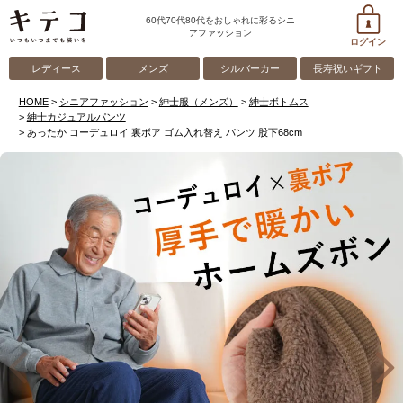
60代70代80代をおしゃれに彩るシニ
アファッション
ログイン
レディース
メンズ
シルバーカー
長寿祝いギフト
HOME
シニアファッション
紳士服（メンズ）
紳士ボトムス
紳士カジュアルパンツ
あったか コーデュロイ 裏ボア ゴム入れ替え パンツ 股下68cm