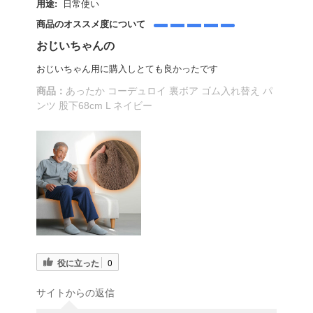
用途:
日常使い
商品のオススメ度について
おじいちゃんの
おじいちゃん用に購入しとても良かったです
商品：
あったか コーデュロイ 裏ボア ゴム入れ替え パ
ンツ 股下68cm L ネイビー
役に立った
0
サイトからの返信