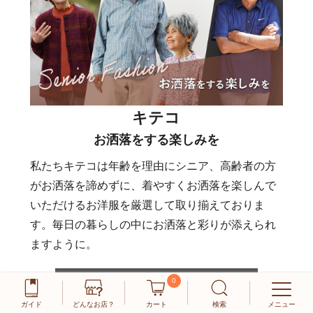
キテコ
お洒落をする楽しみを
私たちキテコは年齢を理由にシニア、高齢者の方
がお洒落を諦めずに、着やすくお洒落を楽しんで
いただけるお洋服を厳選して取り揃えておりま
す。毎日の暮らしの中にお洒落と彩りが添えられ
ますように。
0
当店について
ガイド
どんなお店？
カート
検索
メニュー