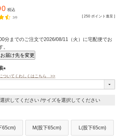
90
税込
[
250
ポイント進呈 ]
3件
00分
までのご注文で
2026/08/11（火）
に
宅配便
でお
す。
お届け先を変更
装
についてくわしくはこちら >>
(必
須)
サイズ
下65cm)
M(股下65cm)
L(股下65cm)