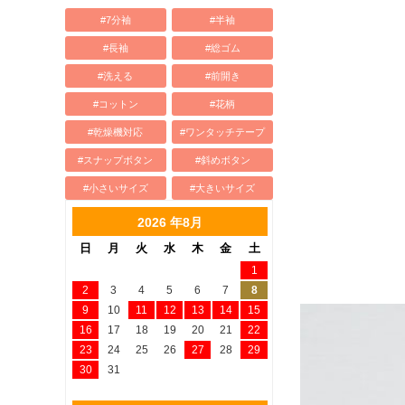
#7分袖
#半袖
#長袖
#総ゴム
#洗える
#前開き
#コットン
#花柄
#乾燥機対応
#ワンタッチテープ
#スナップボタン
#斜めボタン
#小さいサイズ
#大きいサイズ
2026 年8月
日
月
火
水
木
金
土
1
2
3
4
5
6
7
8
9
10
11
12
13
14
15
16
17
18
19
20
21
22
23
24
25
26
27
28
29
30
31