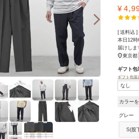
¥
4,9
送料込
本日
12時
届けしま
東京都
ギフト包
ギフト包装
カラー
グレー
S(股