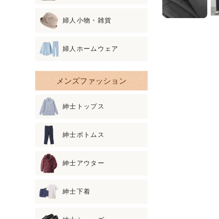
婦人小物・雑貨
婦人ホームウェア
メンズファッション
紳士トップス
紳士ボトムス
紳士アウター
紳士下着