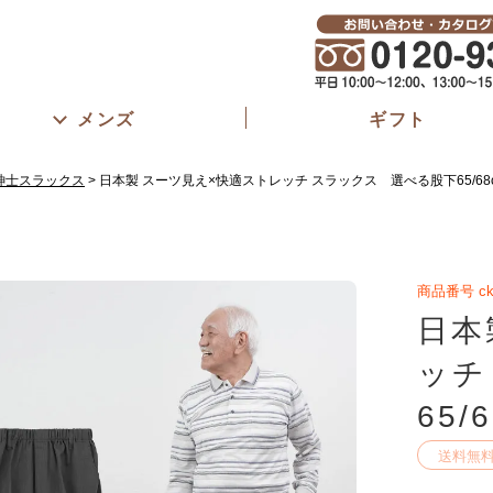
メンズ
ギフト
紳士スラックス
日本製 スーツ見え×快適ストレッチ スラックス 選べる股下65/68
商品番号
c
日本
ッチ
65/
送料無