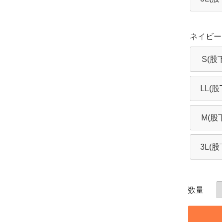
ネイビー
S(股
LL(股
M(股下
3L(股