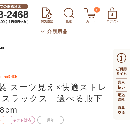
0
閲覧履歴
検索
カート
ログイン
介護用品
cm
kr-mb3-405
製 スーツ見え×快適ストレ
 スラックス 選べる股下
68cm
料
ギフト対応
通年