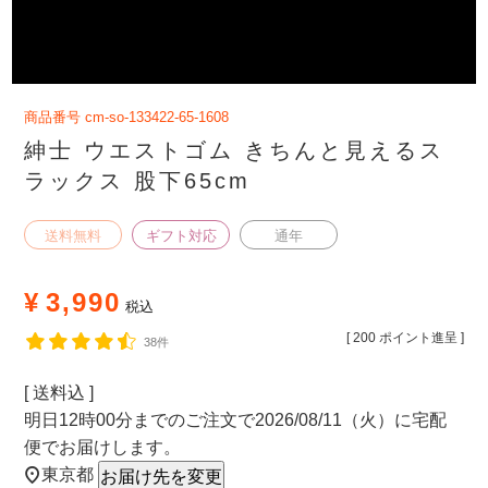
商品番号
cm-so-133422-65-1608
紳士 ウエストゴム きちんと見えるス
ラックス 股下65cm
送料無料
ギフト対応
通年
¥
3,990
税込
[
200
ポイント進呈 ]
38件
送料込
明日
12時00分
までのご注文で
2026/08/11（火）
に
宅配
便
でお届けします。
東京都
お届け先を変更