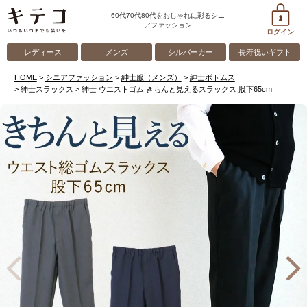
60代70代80代をおしゃれに彩るシニ
アファッション
ログイン
レディース
メンズ
シルバーカー
長寿祝いギフト
HOME
シニアファッション
紳士服（メンズ）
紳士ボトムス
紳士スラックス
紳士 ウエストゴム きちんと見えるスラックス 股下65cm