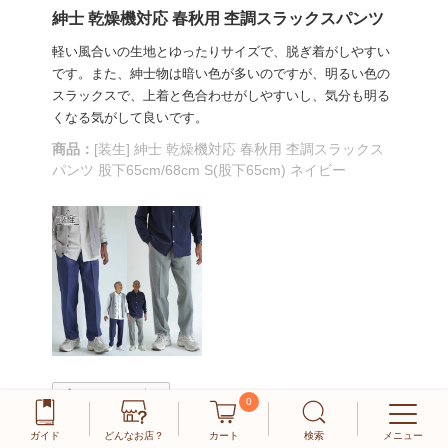
紳士 乾燥機対応 春秋用 杢調スラックスパンツ
軽い風合いの生地とゆったりサイズで、脱ぎ着がしやすい
です。また、紳士物は暗い色が多いのですが、明るい色の
スラックスで、上着と色合わせがしやすいし、気分も明る
くなる気がして良いです。
商品：
[装生] 紳士 乾燥機対応 春秋用 杢調スラックス
パンツ 股下65cm/68cm S(股下65cm) ネイビー
役に立った
0
0
ガイド
どんなお店？
カート
検索
メニュー
サイトからの返信