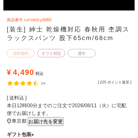
商品番号
csf-mb3-yi0060
[装生] 紳士 乾燥機対応 春秋用 杢調ス
ラックスパンツ 股下65cm/68cm
送料無料
ギフト対応
通年
¥
4,490
税込
[
225
ポイント進呈 ]
3件
送料込
本日
12時00分
までのご注文で
2026/08/11（火）
に
宅配
便
でお届けします。
東京都
お届け先を変更
ギフト包装