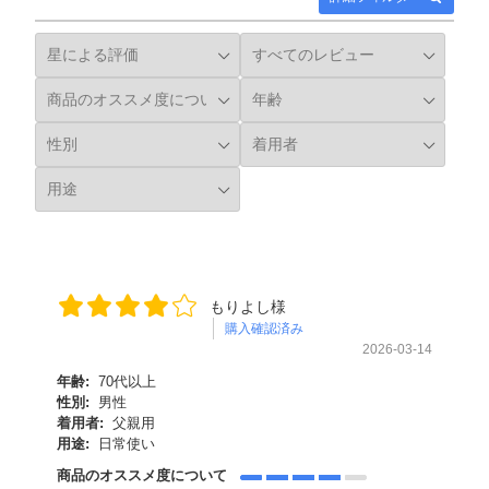
もりよし様
購入確認済み
2026-03-14
年齢:
70代以上
性別:
男性
着用者:
父親用
用途:
日常使い
商品のオススメ度について