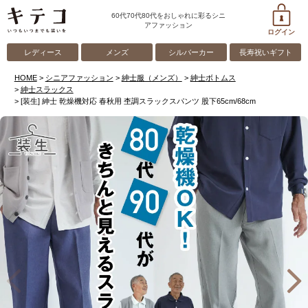
60代70代80代をおしゃれに彩るシニ
アファッション
ログイン
レディース
メンズ
シルバーカー
長寿祝いギフト
HOME
シニアファッション
紳士服（メンズ）
紳士ボトムス
紳士スラックス
[装生] 紳士 乾燥機対応 春秋用 杢調スラックスパンツ 股下65cm/68cm