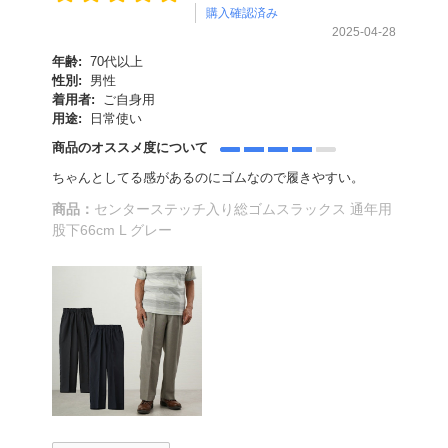
購入確認済み
2025-04-28
年齢:
70代以上
性別:
男性
着用者:
ご自身用
用途:
日常使い
商品のオススメ度について
ちゃんとしてる感があるのにゴムなので履きやすい。
商品：
センターステッチ入り総ゴムスラックス 通年用
股下66cm L グレー