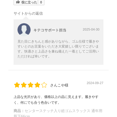
役に立った
0
サイトからの返信
2025-04-30
キテコサポート担当
見た目にきちんと感がありながら、ゴム仕様で履きや
すいとのお言葉をいただき大変嬉しい限りでございま
す。快適さと上品さを兼ね備えた一着としてご活用い
ただければ幸いです。
2024-09-27
さんこや様
上品な光沢があり、価格以上の品に見えます。履きやす
く、何にでも合う色合いです。
商品：
センターステッチ入り総ゴムスラックス 通年用
股下66cm