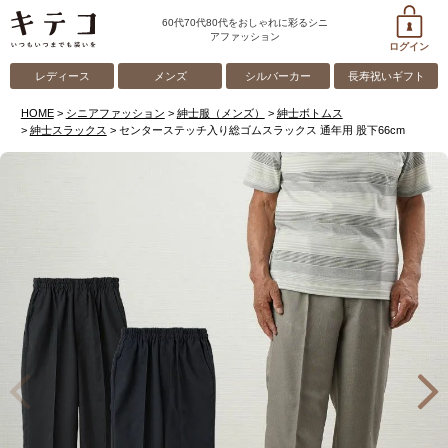
60代70代80代をおしゃれに彩るシニ
アファッション
ログイン
レディース
メンズ
シルバーカー
長寿祝いギフト
HOME
シニアファッション
紳士服（メンズ）
紳士ボトムス
紳士スラックス
センターステッチ入り総ゴムスラックス 通年用 股下66cm