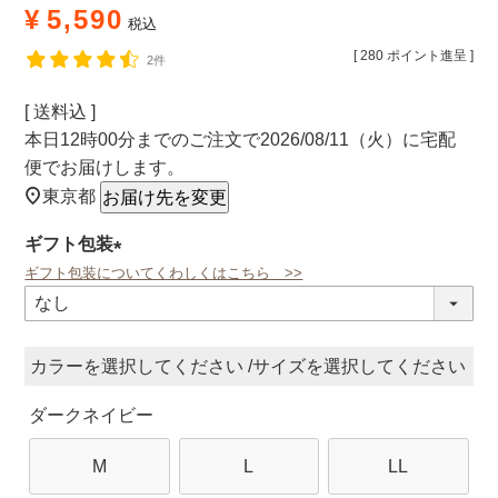
¥
5,590
税込
[
280
ポイント進呈 ]
2件
送料込
本日
12時00分
までのご注文で
2026/08/11（火）
に
宅配
便
でお届けします。
東京都
お届け先を変更
ギフト包装
ギフト包装についてくわしくはこちら >>
(必
須)
カラー
サイズ
ダークネイビー
M
L
LL