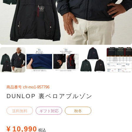
商品番号
cfr-mo1-957796
DUNLOP 裏ベロアブルゾン
送料無料
ギフト対応
秋冬
¥
10,990
税込