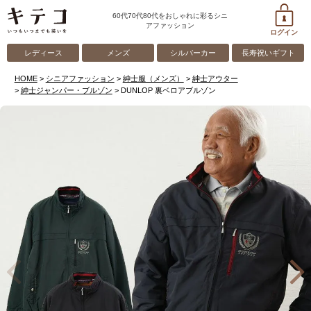
60代70代80代をおしゃれに彩るシニ
アファッション
ログイン
レディース
メンズ
シルバーカー
長寿祝いギフト
HOME
シニアファッション
紳士服（メンズ）
紳士アウター
紳士ジャンパー・ブルゾン
DUNLOP 裏ベロアブルゾン