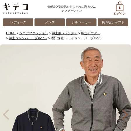
60代70代80代をおしゃれに彩るシニ
アファッション
ログイン
レディース
メンズ
シルバーカー
長寿祝いギフト
HOME
シニアファッション
紳士服（メンズ）
紳士アウター
紳士ジャンパー・ブルゾン
吸汗速乾 ドライジャージーブルゾン