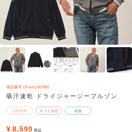
商品番号
cfr-mo1-957882
吸汗速乾 ドライジャージーブルゾン
送料無料
ギフト対応
春夏
¥
8,590
税込