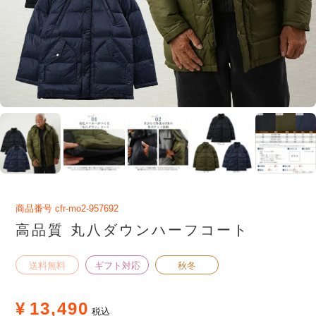
商品番号
cfr-mo2-957692
高品質 丸八ダウンハーフコート
送料無料
ギフト対応
秋冬
¥
13,490
税込