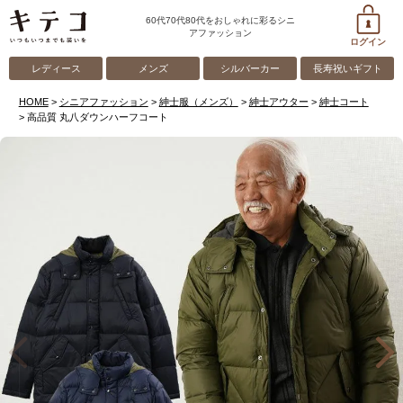
60代70代80代をおしゃれに彩るシニ
アファッション
ログイン
レディース
メンズ
シルバーカー
長寿祝いギフト
HOME
シニアファッション
紳士服（メンズ）
紳士アウター
紳士コート
高品質 丸八ダウンハーフコート