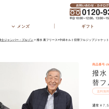
メンズ
ギフト
紳士ジャンパー・ブルゾン
撥水 裏フリース×中綿キルト切替フルジップジャケット
商品番号
c
撥水
替フ
送料無
通常
¥
7,