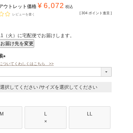
¥
6,072
アウトレット価格
税込
[
304
ポイント進呈 ]
レビューを書く
/11（火）
に
宅配便
でお届けします。
お届け先を変更
装
についてくわしくはこちら >>
(必
須)
サイズ
M
L
LL
×