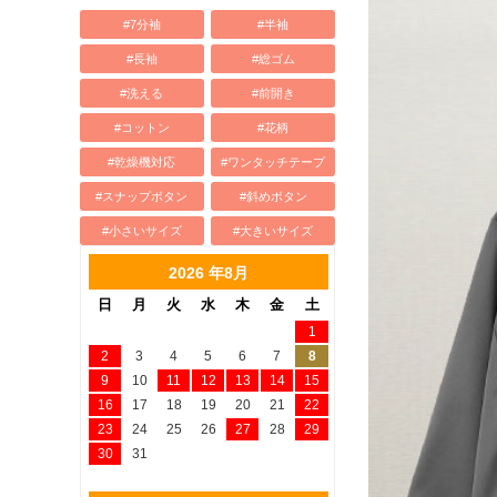
#7分袖
#半袖
#長袖
#総ゴム
#洗える
#前開き
#コットン
#花柄
#乾燥機対応
#ワンタッチテープ
#スナップボタン
#斜めボタン
#小さいサイズ
#大きいサイズ
2026 年8月
日
月
火
水
木
金
土
1
2
3
4
5
6
7
8
9
10
11
12
13
14
15
16
17
18
19
20
21
22
23
24
25
26
27
28
29
30
31