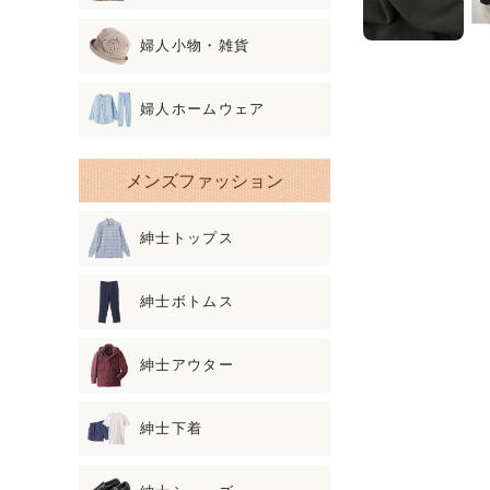
婦人小物・雑貨
婦人ホームウェア
メンズファッション
紳士トップス
紳士ボトムス
紳士アウター
紳士下着