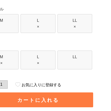
ル
M
L
LL
×
×
M
L
LL
×
×
お気に入りに登録する
カートに入れる