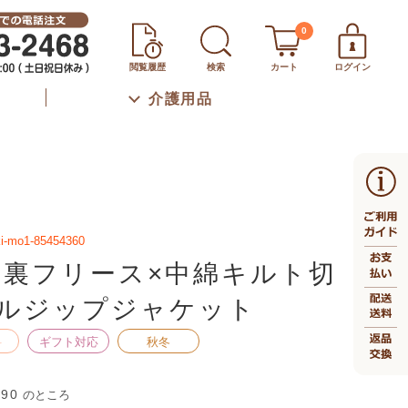
0
閲覧履歴
検索
カート
ログイン
介護用品
ki-mo1-85454360
 裏フリース×中綿キルト切
ルジップジャケット
料
ギフト対応
秋冬
590
のところ