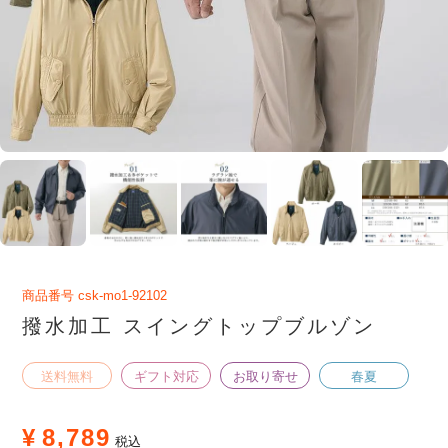
商品番号
csk-mo1-92102
撥水加工 スイングトップブルゾン
送料無料
ギフト対応
お取り寄せ
春夏
¥
8,789
税込