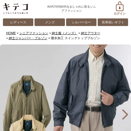
60代70代80代をおしゃれに彩るシニ
アファッション
ログイン
レディース
メンズ
シルバーカー
長寿祝いギフト
HOME
シニアファッション
紳士服（メンズ）
紳士アウター
紳士ジャンパー・ブルゾン
撥水加工 スイングトップブルゾン