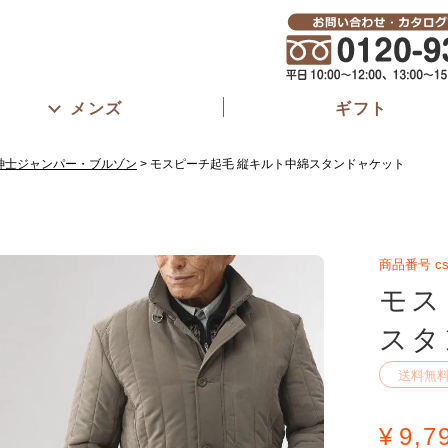
メンズ
ギフト
紳士ジャンパー・ブルゾン
モスピーチ起毛 縦キルト中綿スタンドャケット
商品番号
c
モス
スタ
送料無
¥
9,7