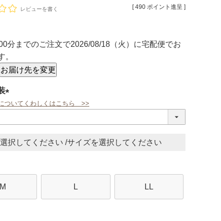
[
490
ポイント進呈 ]
レビューを書く
00分
までのご注文で
2026/08/18（火）
に
宅配便
でお
す。
お届け先を変更
装
についてくわしくはこちら >>
(必
須)
サイズ
M
L
LL