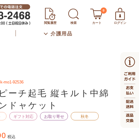
0
閲覧履歴
検索
カート
ログイン
介護用品
sk-mo1-92536
ピーチ起毛 縦キルト中綿
ンドャケット
料
ギフト対応
お取り寄せ
秋冬
90
税込