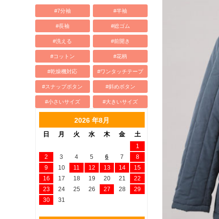
#7分袖
#半袖
#長袖
#総ゴム
#洗える
#前開き
#コットン
#花柄
#乾燥機対応
#ワンタッチテープ
#スナップボタン
#斜めボタン
#小さいサイズ
#大きいサイズ
2026 年8月
日
月
火
水
木
金
土
1
2
3
4
5
6
7
8
9
10
11
12
13
14
15
16
17
18
19
20
21
22
23
24
25
26
27
28
29
30
31