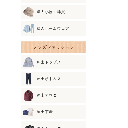
婦人小物・雑貨
婦人ホームウェア
メンズファッション
紳士トップス
紳士ボトムス
紳士アウター
紳士下着